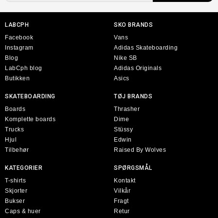
LABCPH
SKO BRANDS
Facebook
Vans
Instagram
Adidas Skateboarding
Blog
Nike SB
LabCph blog
Adidas Originals
Butikken
Asics
SKATEBOARDING
TØJ BRANDS
Boards
Thrasher
Komplette boards
Dime
Trucks
Stüssy
Hjul
Edwin
Tilbehør
Raised By Wolves
KATEGORIER
SPØRGSMÅL
T-shirts
Kontakt
Skjorter
Vilkår
Bukser
Fragt
Caps & huer
Retur