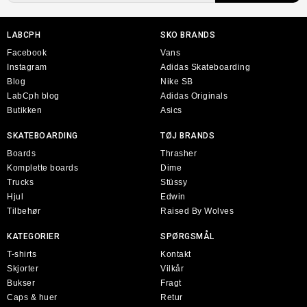
LABCPH
SKO BRANDS
Facebook
Vans
Instagram
Adidas Skateboarding
Blog
Nike SB
LabCph blog
Adidas Originals
Butikken
Asics
SKATEBOARDING
TØJ BRANDS
Boards
Thrasher
Komplette boards
Dime
Trucks
Stüssy
Hjul
Edwin
Tilbehør
Raised By Wolves
KATEGORIER
SPØRGSMÅL
T-shirts
Kontakt
Skjorter
Vilkår
Bukser
Fragt
Caps & huer
Retur