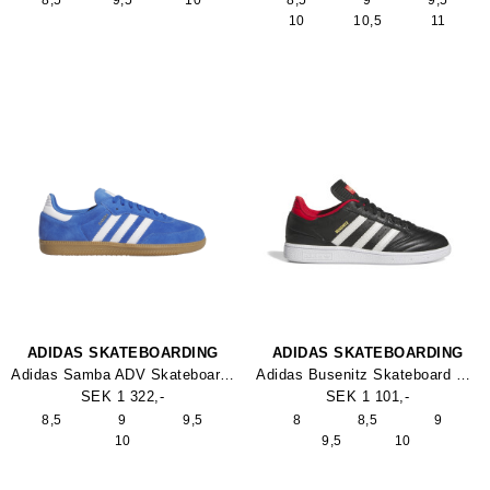
8,5
9,5
10
8,5
9
9,5
10
10,5
11
ADIDAS SKATEBOARDING
ADIDAS SKATEBOARDING
Adidas Samba ADV Skateboard Sko
Adidas Busenitz Skateboard Shoe
SEK 1 322,-
SEK 1 101,-
8,5
9
9,5
8
8,5
9
10
9,5
10