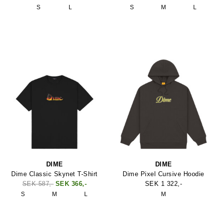
S
L
S
M
L
DIME
DIME
Dime Classic Skynet T-Shirt
Dime Pixel Cursive Hoodie
SEK 587,-
SEK 366,-
SEK 1 322,-
S
M
L
M