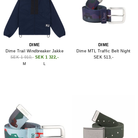
DIME
DIME
Dime Trail Windbreaker Jakke
Dime MTL Traffic Belt Night
SEK 1 910,-
SEK 1 322,-
SEK 513,-
M
L