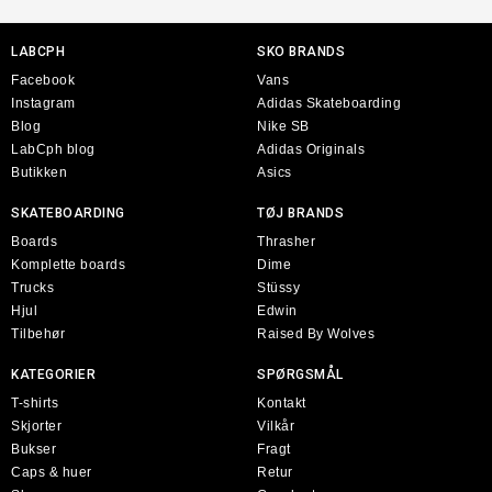
LABCPH
SKO BRANDS
Facebook
Vans
Instagram
Adidas Skateboarding
Blog
Nike SB
LabCph blog
Adidas Originals
Butikken
Asics
SKATEBOARDING
TØJ BRANDS
Boards
Thrasher
Komplette boards
Dime
Trucks
Stüssy
Hjul
Edwin
Tilbehør
Raised By Wolves
KATEGORIER
SPØRGSMÅL
T-shirts
Kontakt
Skjorter
Vilkår
Bukser
Fragt
Caps & huer
Retur