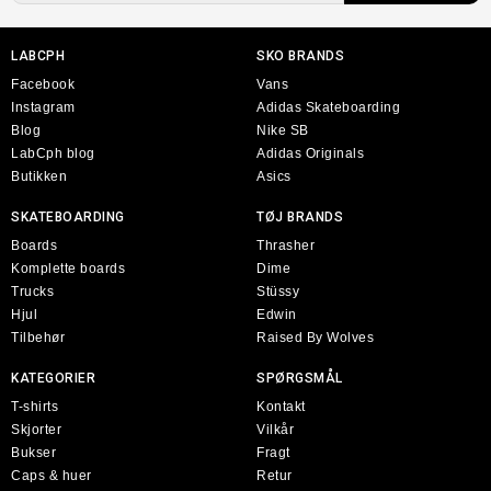
LABCPH
SKO BRANDS
Facebook
Vans
Instagram
Adidas Skateboarding
Blog
Nike SB
LabCph blog
Adidas Originals
Butikken
Asics
SKATEBOARDING
TØJ BRANDS
Boards
Thrasher
Komplette boards
Dime
Trucks
Stüssy
Hjul
Edwin
Tilbehør
Raised By Wolves
KATEGORIER
SPØRGSMÅL
T-shirts
Kontakt
Skjorter
Vilkår
Bukser
Fragt
Caps & huer
Retur